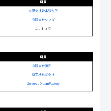
所属
有限会社鈴木製作所
有限会社シマダ
ないしょ♡
所属
有限会社津島
葵工機株式会社
UniverseDreamFactory