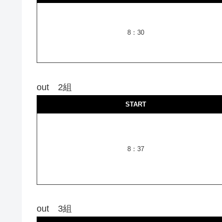
8：30
out 2組
START
8：37
out 3組