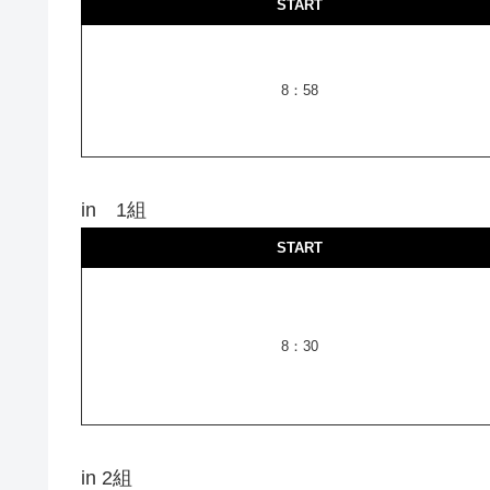
START
8：58
in 1組
START
8：30
in 2組