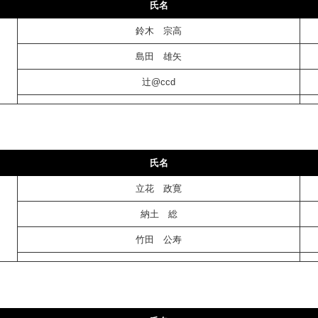
氏名
鈴木 宗高
島田 雄矢
辻@ccd
氏名
立花 政寛
納土 総
竹田 公寿