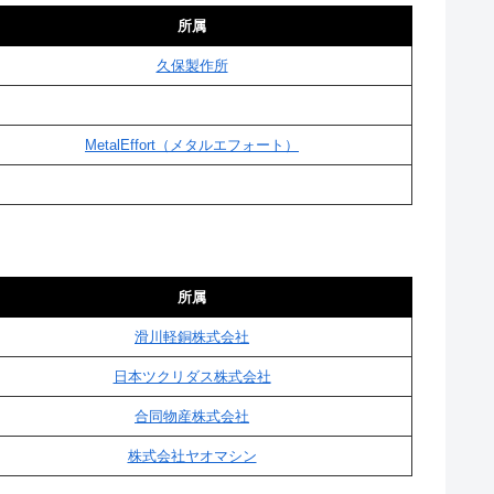
所属
久保製作所
MetalEffort（メタルエフォート）
所属
滑川軽銅株式会社
日本ツクリダス株式会社
合同物産株式会社
株式会社ヤオマシン