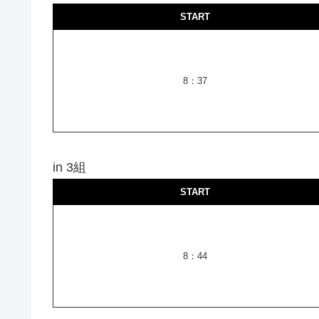
START
8：37
in 3組
START
8：44