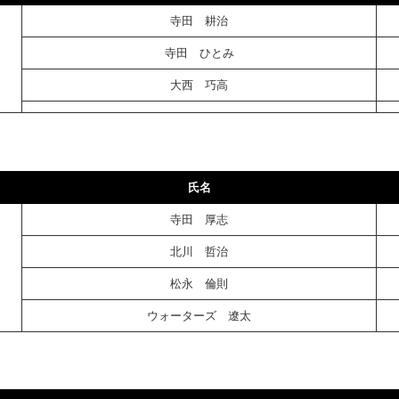
寺田 耕治
寺田 ひとみ
大西 巧高
氏名
寺田 厚志
北川 哲治
松永 倫則
ウォーターズ 遼太