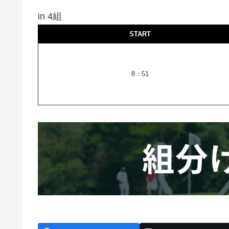
in 4組
START
8：51