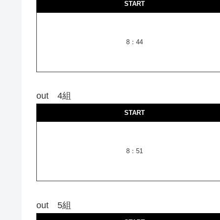
START
8：44
out 4組
START
8：51
out 5組