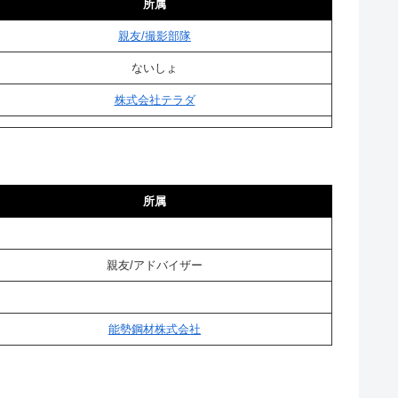
所属
親友/撮影部隊
ないしょ
株式会社テラダ
所属
親友/アドバイザー
能勢鋼材株式会社