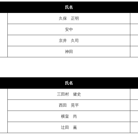
氏名
久保 正明
安中
京井 久司
神田
氏名
三田村 健史
西田 晃平
横畠 尚
辻田 薫