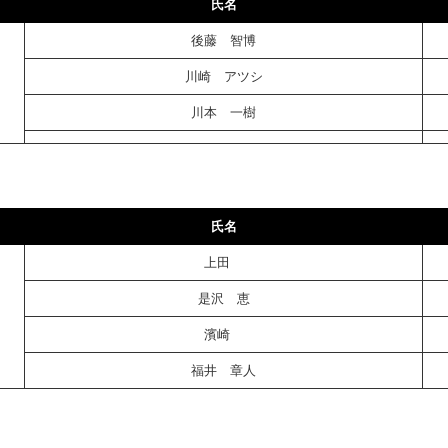
氏名
後藤 智博
川崎 アツシ
川本 一樹
氏名
上田
是沢 恵
濱崎
福井 章人